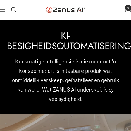
Slaan
0
Zanus
Navigasie
oor
KI
na
KI-
inhoud
BESIGHEIDSOUTOMATISERIN
Kunsmatige intelligensie is nie meer net 'n
konsep nie: dit is 'n tasbare produk wat
onmiddellik verskeep, geïnstalleer en gebruik
kan word. Wat ZANUS AI onderskei, is sy
veelsydigheid.