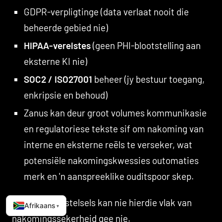
GDPR-verpligtinge (data verlaat nooit die
beheerde gebied nie)
HIPAA-vereistes
(geen PHI-blootstelling aan
eksterne KI nie)
SOC2 / ISO27001
beheer (jy bestuur toegang,
enkripsie en behoud)
Zanus kan deur groot volumes kommunikasie
en regulatoriese tekste sif om nakoming van
interne en eksterne reëls te verseker, wat
potensiële nakomingskwessies outomaties
merk en 'n aanspreeklike ouditspoor skep.
Openbare KI-stelsels kan nie hierdie vlak van
Afrikaans
▾
nakomingssekerheid gee nie.