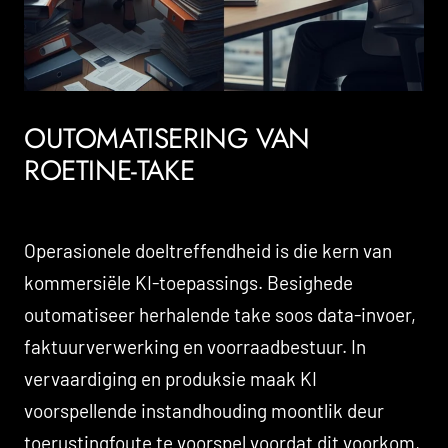
OUTOMATISERING VAN
ROETINE-TAKE
Operasionele doeltreffendheid is die kern van
kommersiële KI-toepassings. Besighede
outomatiseer herhalende take soos data-invoer,
faktuurverwerking en voorraadbestuur. In
vervaardiging en produksie maak KI
voorspellende instandhouding moontlik deur
toerustingfoute te voorspel voordat dit voorkom,