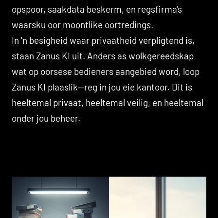
opspoor, saakdata beskerm, en regsfirma's
waarsku oor moontlike oortredings.
In 'n besigheid waar privaatheid verpligtend is,
staan Zanus KI uit. Anders as wolkgereedskap
wat op oorsese bedieners aangebied word, loop
Zanus KI plaaslik—reg in jou eie kantoor. Dit is
heeltemal privaat, heeltemal veilig, en heeltemal
onder jou beheer.