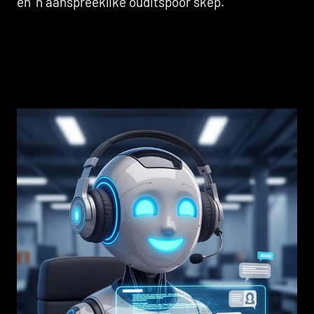
en 'n aanspreeklike ouditspoor skep.