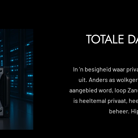
TOTALE D
In 'n besigheid waar priv
uit. Anders as wolkge
aangebied word, loop Zanus
is heeltemal privaat, he
beheer. Hi