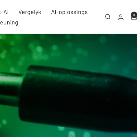
-AI
Vergelyk
AI-oplossings
0
teuning