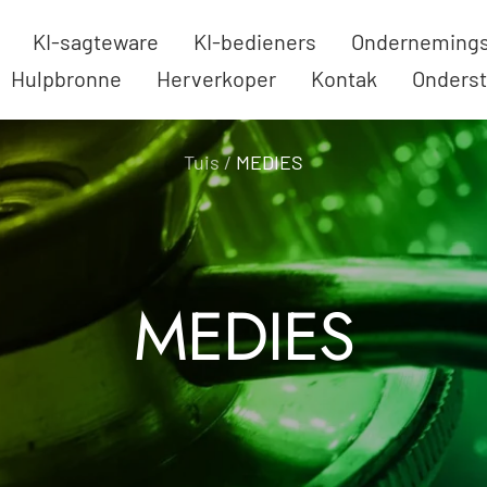
KI-sagteware
KI-bedieners
Ondernemings
Hulpbronne
Herverkoper
Kontak
Onders
Tuis
MEDIES
MEDIES