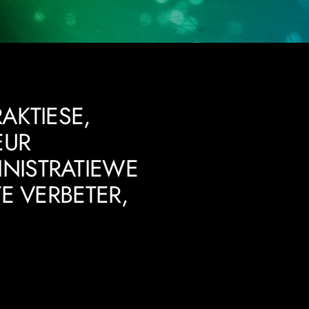
AKTIESE,
EUR
INISTRATIEWE
TE VERBETER,