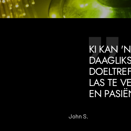
KI KAN '
DAAGLIK
DOELTREF
LAS TE V
EN PASIË
John S.