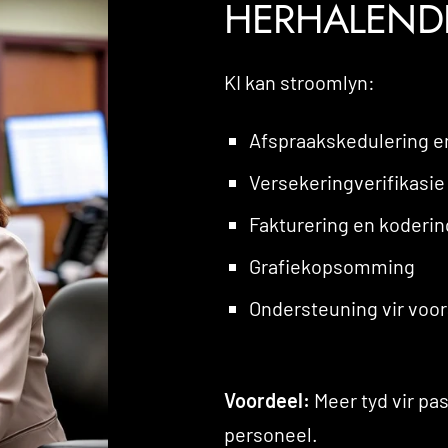
HERHALENDE
KI kan stroomlyn:
Afspraakskedulering e
Versekeringverifikasie
Fakturering en koderin
Grafiekopsomming
Ondersteuning vir voo
Voordeel:
Meer tyd vir pas
personeel.