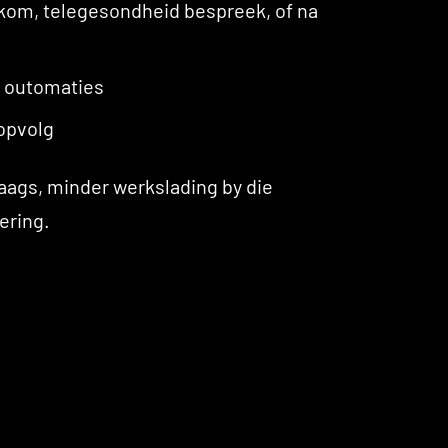
nkom, telegesondheid bespreek, of na
k outomaties
opvolg
ags, minder werkslading by die
ering.