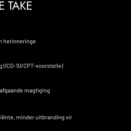
 TAKE
n herinneringe
g (ICD-10/CPT-voorstelle)
rafgaande magtiging
iënte, minder uitbranding vir