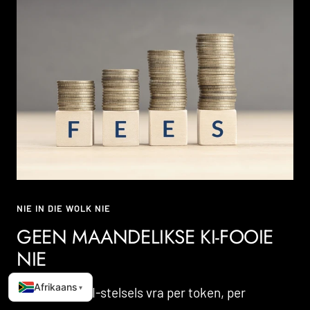
NIE IN DIE WOLK NIE
GEEN MAANDELIKSE KI-FOOIE
NIE
Afrikaans
▾
Die meeste KI-stelsels vra per token, per