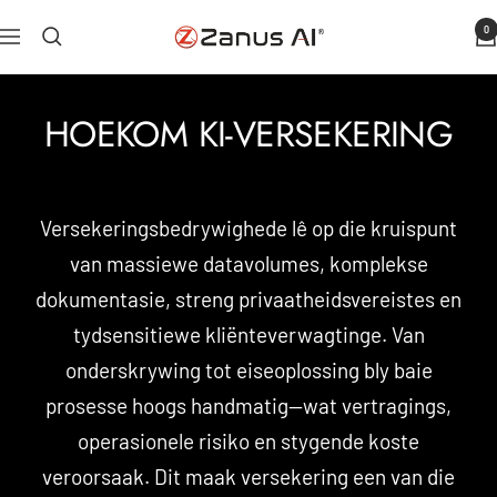
Slaan
0
Zanus
Navigasie
oor
KI
na
HOEKOM KI-VERSEKERING
inhoud
Versekeringsbedrywighede lê op die kruispunt
van massiewe datavolumes, komplekse
dokumentasie, streng privaatheidsvereistes en
tydsensitiewe kliënteverwagtinge. Van
onderskrywing tot eiseoplossing bly baie
prosesse hoogs handmatig—wat vertragings,
operasionele risiko en stygende koste
veroorsaak. Dit maak versekering een van die