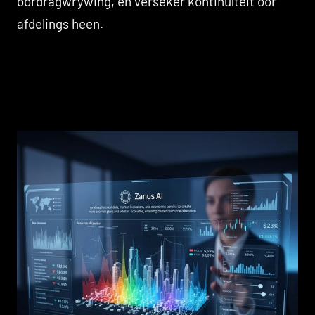
oordragwrywing, en verseker kontinuïteit oor
afdelings heen.